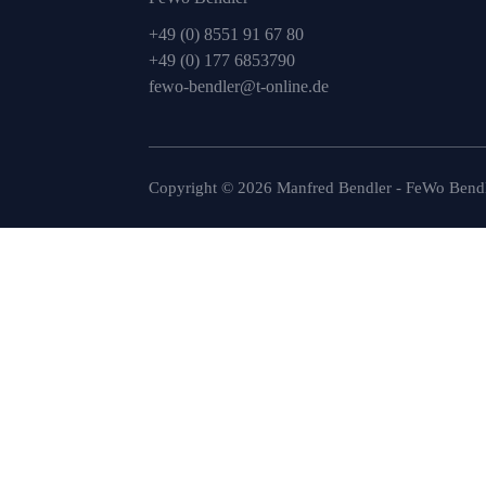
+49 (0) 8551 91 67 80
+49 (0) 177 6853790
fewo-bendler@t-online.de
Copyright ©
2026
Manfred Bendler - FeWo Bend