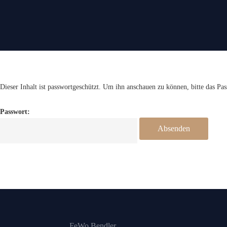
Zum Inhalt springen
Dieser Inhalt ist passwortgeschützt. Um ihn anschauen zu können, bitte das Pa
Passwort:
FeWo Bendler