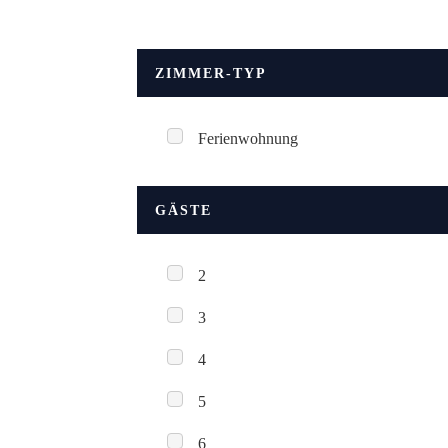
ZIMMER-TYP
Ferienwohnung
GÄSTE
2
3
4
5
6