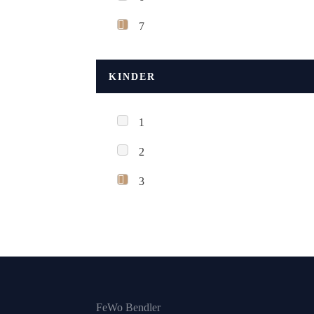
7
KINDER
1
2
3
FeWo Bendler