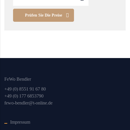
Prüfen Sie Die Preise
FeWo Bendler
+49 (0) 8551 91 67 80
+49 (0) 177 6853790
fewo-bendler@t-online.de
Impressum