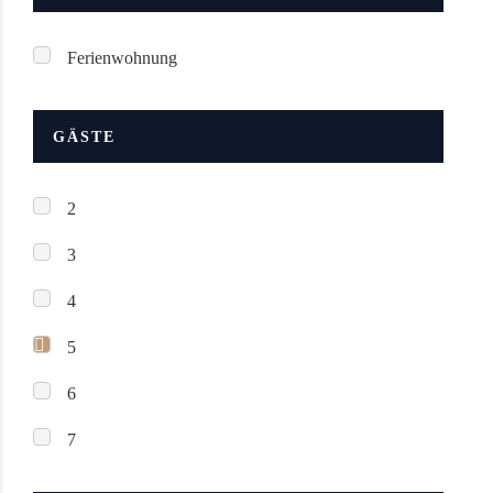
Ferienwohnung
GÄSTE
2
3
4
5
6
7